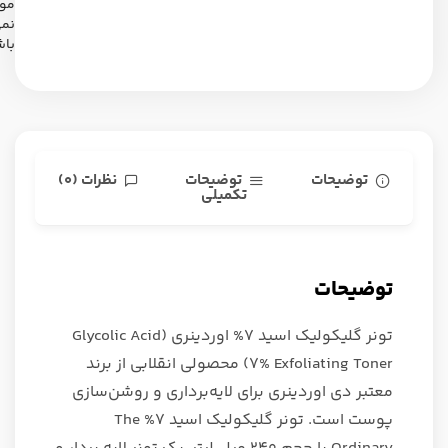
موجود
نمی
باشد
حات
توضیحات
نظرات (0)
تکمیلی
ات
تونر گلیکولیک اسید 7% اوردینری (Glycolic Acid
7% Exfoliating Toner) محصولی انقلابی از برند
 اوردینری برای لایه‌برداری و روشن‌سازی
پوست است. تونر گلیکولیک اسید 7% The