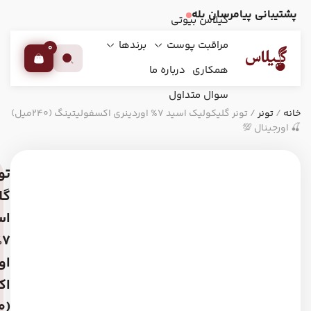
مرسان بله
گیلاس بیوتی
مراقبت پوست
برندها
0
همکاری
درباره ما
سوال متداول
/ تونر گلیکولیک اسید 7% اوردینری اکسفولیتینگ (240میل)
تونر
گلیکولیک
برند:
اسید
The
7%
Ordinary
اوردینری
(اوردینری)
اکسفولیتینگ
بافت:
(240میل)