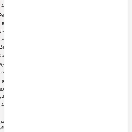
شفاف،
یکدست
و
تازه
می‌کنه،
اگه
دنبال
پوست
صاف
و
روشن‌تری،
این
شروعشه.
در
انبار