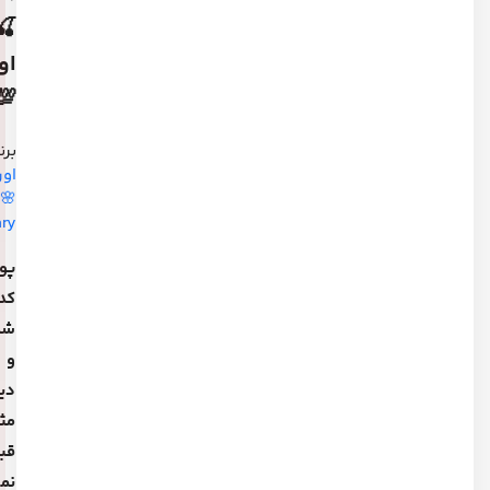
مایع
🍒
شفاف،
سبک و
اورجینال
زودجذب
💯
جنسیت:
برند:
مناسب
اوردینری
برای
🌸
خانم‌ها و
Ordinary
آقایان
پوستت
نوع
کدر
پوست:
شده
مناسب
و
برای
پوست‌های
دیگه
نرمال،
مثل
مختلط،
قبل
چرب، کدر و
دارای بافت
نمی‌درخشه؟