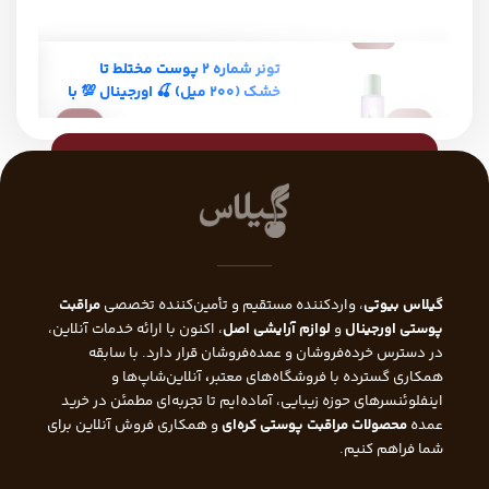
 نشان می‌دهد استفاده منظم از تونر
تونر شماره ۲ پوست مختلط تا
خشک (200 میل) 🍒 اورجینال 💯 با
گلیکولیک اسید 7% اوردینری اکسفولیتینگ، باعث
ضمانت اصالت
4,940,000
ابل توجه خطوط ظریف و چین و
تومان
ی پوستی می‌شود. تونر گلیکولیک اسید
ی برای پوست خشک نیز مناسب است، زیرا
 لایه‌برداری، با کمک ترکیبات مرطوب‌کننده
ت را هیدراته نگه می‌دارد. این تونر لایه
 لایه‌برداری دقیق، به سلول‌های جوان‌تر
ی
، واردکننده مستقیم و تأمین‌کننده تخصصی
مراقبت
ی‌دهد به سطح پوست برسند و پوستی
ینال
و
لوازم آرایشی اصل
، اکنون با ارائه خدمات آنلاین،
و شاداب‌تر را به نمایش بگذارند.
ده‌فروشان و عمده‌فروشان قرار دارد. با سابقه
رده با فروشگاه‌های معتبر
،
آنلاین‌شاپ‌ها و
ای حوزه زیبایی، آماده‌ایم تا تجربه‌ای مطمئن در خرید
ونر اوردینری گلیکولیک اسید
برای
ات مراقبت پوستی کره‌ای
و همکاری فروش آنلاین برای
شکلات پوست سر
کنیم.